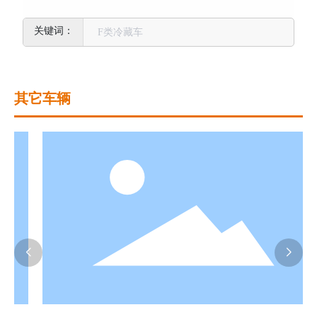
F类冷藏车
其它车辆